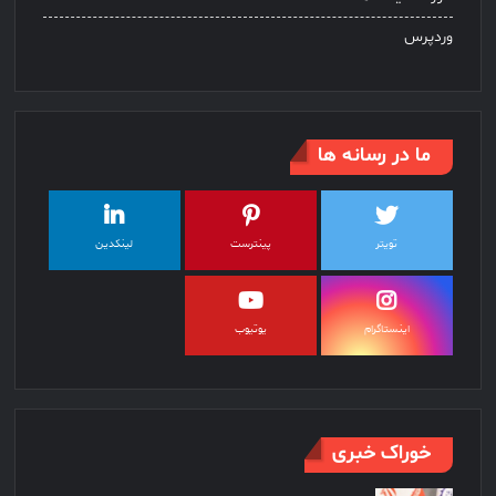
وردپرس
ما در رسانه ها
تویتر
پینترست
لینکدین
اینستاگرام
یوتیوب
خوراک خبری