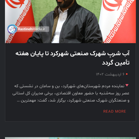
آب شـربِ شهرک صـنعتی شهرکرد تا پـایـان هفته
تأمین گردد
۶ اردیبهشت ۱۴۰۲
نماینده مردم شهرستان‌های شهرکرد، بن و سامان در نشستی که
عصر روز سه‌شنبه با حضور معاون اقتصادی، برخی مدیران کل استانی
و صنعتگران شهرک صنعتی شهرکرد، برگزار شد، گفت: مهمترین …
READ MORE