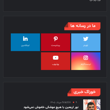
ما در رسانه ها
تویتر
پینترست
لینکدین
اینستاگرام
یوتیوب
خوراک خبری
۹ مرداد ۱۴۰۵
hrastin
نور اربعین با هیچ موشکی خاموش نمی‌شود