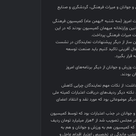
ورای اسلامی از بررسی بودجه ۲ وزارتخانه ورزش و جوانان و میراث فرهنگی، گردشگری و صنایع
احمد راستینه هفشجانی در گفت‌وگو با خبرنگار خبرگزاری خانه ملت در تشریح نشست امروز (سه شنبه ۴بهمن ماه) کمیسیون فرهنگی
ن وزارتخانه میهمان کمیسیون بودند که در این
زارت میراث فرهنگی پرداخت.
ن ساز از دیگر پیشنهادات نمایندگان در نشست
ال آفرینی تاکید کنیم باید صنعت توسعه
قرار بگیرد.
وزرش و جوانان از دیگر برنامه‌های امروز
ن بودند.
 داشت: از نکات مهم نمایندگان چرایی کاهش
عتبارات در حوزه ورزش و تفریحات در لایحه ۱۴۰۲ نسبت به بودجه ۱۴۰۱بود، نکته دیگر ردیف‌های دریافت اعتبارات کمیته ملی
دیگر موضوعاتی بود که مورد نقد و انتقاد اعضای
و جوانان در جذب اعتبارات بود که توسط کمیسیون
مطرح شد، بر فرض مثال؛در بخش ۲۷ صدم مالیات بر ارزش افزوده که سال گذشته در مجلس تصویب شد از ۴هزار میلیارد تومان ردیف
ر این که کمیسیون هم به ورزش و جوانان و هم به
ن عقب ماندگی در تخصیص اعتبار اقدام عاجل و