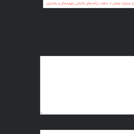
ر میلیارد تومان از سقف درآمدهای مالیاتی چهارمحال و بختیاری