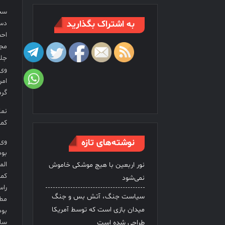
به اشتراک بگذارید
دست
مجل
جلس
وی 
امر
گرد
نما
کمی
وی 
نوشته‌های تازه
الم
نور اربعین با هیچ موشکی خاموش
کمی
نمی‌شود
راس
سیاست جنگ، آتش بس و جنگ
میدان بازی است که توسط آمریکا
ساز
طراحی شده است