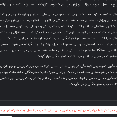
ع به عمل بیاورد و وزارت ورزش در این خصوص گزارشات خود را به کمیسیون ارائه
تینه تصریح کرد: مباحث مهمی در خصوص بازی‌های آسیایی و قهرمانی در جهت توس
مدهای ورزش حرفه ای مطرح شد،در بخش جوانان مسئولان به عدم پیش بینی ها
شتی و اشتغال جوانان اشاره کردند که وزارت ورزش و جوانان به عنوان مسئول و م
افی است که باید در لایحه مطرح شود که این اهداف بتوانند با هم افزایی دستگا
تینه با اشاره به دغدغه‌های نمایندگان در بحث جوانان افزود: در این نشست نما
وع کردند، برنامه‌های جوانان معمولا در ذیل ورزش نادیده گرفته می شود و مع
افزایی دستگاه‌ها برای حل مسائل جوانان خواهد شد،همچنین در بحث برنامه‌های فر
عنویت در میان جوانان مورد تاکید نمایندگان قرار گرفت.
گوی کمیسیون فرهنگی در پایان خاطر نشان کرد: تلاش وزارت ورزش و جوانان برا
عد در عرصه‌های مختلف در بحث جوانان مورد تاکید نمایندگان خانه ملت بود، 
شگری تعالی بخش و الهام بخش و هدفمند ارتقاء یابد،در بحث ورزش نیز کاهش اع
ان را برانگیخت.
ری
ر تذکر شفاهی؛مردم چهارمحال و بختیاری دمای منفی ۲۸ درجه را تحمل کردند/تعرفه قبوض گاز اصلاح شود