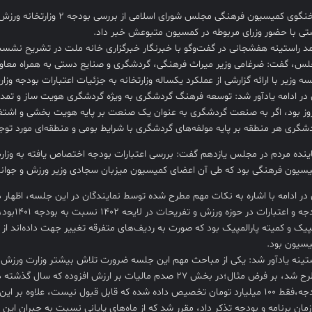
سخنگوی کمیسیون فرهنگی مجلس ش
ی با حضور وزرای مربوطه در کمسیون متبوعش خبر داد.
س، گفت: ضرغامی وزیر میراث فرهنگی، گردشگری و صنایع دستی به همراه معاونی
ه وزیر با ارائه گزارشی از عملکرد یکساله وزارتخانه به جزئیات اعتبارات بودجه و
در ادامه یادآور شد: توسعه فرهنگ گردشگری به ویژه گردشگری هویت ساز و تمد
وز بود، اگر به صنعت گردشگری به عنوان یک صنعت بر پایه هویت بخشی و اشتغ
شگری هر منطقه بر پایه مولفه‌های گردشگری با شرایط بومی و منطقه‌ای مورد توجه 
ینده مردم در مجلس یازدهم گفت: بررسی اعتبارات بودجه اختصاص یافته به وزارت 
سیون فرهنگی بود که طی آن اعضای کمیسیون میزبان سجادی وزیر ورزش و جوانا
در ادامه با اشاره به نکات مهم مطرح شده توسط نمایندگان در این جلسه، اظهار
بودجه و ا
پیک و کمیته پارالمپیک بود که صورت به ردیف‌های متفرقه تغییر جهت داده‌اند از 
سیون بود.
تینه یادآور شد: یکی از مباحث مهم این جلسه ضرورت تلاش بیشتر وزارت ورزش 
بودجه،فقط ۱۰۰ میلیارد تومان تخصیص داده شده که قابل قبول نیست، علاوه ب
مان برنامه و بودجه تذکر داد، مقرر شد که از ماه‌های پایانی نسبت به جبران ای