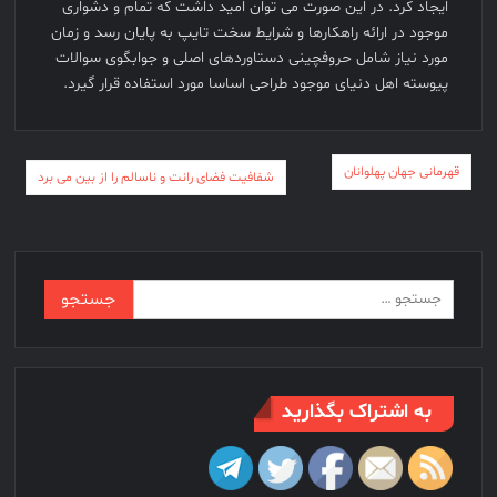
ايجاد کرد. در اين صورت می توان اميد داشت که تمام و دشواری
موجود در ارائه راهکارها و شرايط سخت تايپ به پايان رسد و زمان
مورد نياز شامل حروفچينی دستاوردهای اصلی و جوابگوی سوالات
پيوسته اهل دنيای موجود طراحی اساسا مورد استفاده قرار گيرد.
راهبری
قهرمانی جهان پهلوانان
شفافیت فضای رانت و ناسالم را از بین می برد
نوشته
جستجو
برای:
به اشتراک بگذارید