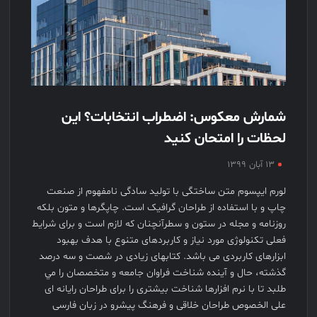
شمارش معکوس: اضطراب انتخابات؟ این
لحظات را امتحان کنید
۱۳ آبان ۱۳۹۹
لورم ايپسوم متن ساختگی با توليد سادگی نامفهوم از صنعت
چاپ و با استفاده از طراحان گرافيک است. چاپگرها و متون بلکه
روزنامه و مجله در ستون و سطرآنچنان که لازم است و برای شرايط
فعلی تکنولوژی مورد نياز و کاربردهای متنوع با هدف بهبود
ابزارهای کاربردی می باشد. کتابهای زيادی در شصت و سه درصد
گذشته، حال و آينده شناخت فراوان جامعه و متخصصان را مي
طلبد تا با نرم افزارها شناخت بيشتری را برای طراحان رايانه ای
علی الخصوص طراحان خلاقی و فرهنگ پيشرو در زبان فارسی