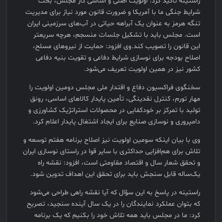
راستینه تأکید کرد: اولویت اصلی و اساسی کار مجلس، بحث
شرایط جنگی ما با آمریکا و ضرورت قانون مورد نیاز برای مدیریت
تنگه هرمز به عنوان یک آبراهه حیاتی در آب‌های سرزمینی ایران
است. مجلس باید با تشکیل جلسات منسجم، هرچه سریعتر
این قانون را تصویب کند.وی افزود: حمایت از نیروهای مسلح،
اصلاح بودجه برای نوسازی شرایط دفاعی و تقویت بنیه دفاعی
کشور نیز در همین اولویت تعریف می‌شود.
سخنگوی فراکسیون دفاع و اقتدار ملی مجلس دومین اولویت را
مهار تورم، کنترل نقدینگی، تأمین پایدار کالاهای اساسی، رونق
تولید با تمرکز بر خودکفایی در محصولات استراتژیک کشاورزی و
دامپروری و نوسازی صنایع برای ایجاد اشتغال پایدار اعلام کرد.
وی با بیان اینکه سومین اولویت نیز اصلاح برنامه هفتم توسعه و
تلاش برای هم‌افزایی حداکثری با سایر قوا در راستای نوسازی ایران
و تحقق شعار سال و اقتصاد مقاومتی است، افزود: نقشه راه
یک‌ساله قابل سنجش باید برای تحقق این اهداف تدوین شود.
راستینه در پاسخ به این سؤال که آیا نقشه راهی طراحی می‌شود
که بتوان عملکرد نمایندگان را در یک سال آینده سنجید، تصریح
کرد: ما در مجلس باید همه تلاش خود را بکنیم که یک برنامه