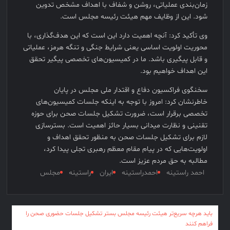
زمان‌بندی عملیاتی، روشن و شفاف با اهداف مشخص تدوین
شود. این از وظایف مهم هیئت رئیسه مجلس است.
وی تأکید کرد: آنچه اهمیت دارد این است که این هدف‌گذاری، با
محوریت اولویت اساسی یعنی شرایط جنگی و تنگه هرمز، عملیاتی
و قابل پیگیری باشد. ما در کمیسیون‌های تخصصی پیگیر تحقق
این اهداف خواهیم بود.
سخنگوی فراکسیون دفاع و اقتدار ملی مجلس در پایان
خاطرنشان کرد: امروز با توجه به اینکه جلسات کمیسیون‌های
تخصصی برقرار است، ضرورت تشکیل جلسات صحن برای حوزه
تقنینی و نظارت میدانی بسیار حائز اهمیت است. بسترسازی
لازم برای تشکیل جلسات صحن به منظور تحقق اهداف و
اولویت‌هایی که در پیام مقام معظم رهبری تجلی پیدا کرد،
مطالبه به حق مردم عزیز است.
احمد راستینه
احمدراستینه
ایران
راستینه
مجلس
راهبری
باید هرچه سریع‌تر هیئت رئیسه مجلس بستر تشکیل جلسات حضوری صحن را
فراهم کنند