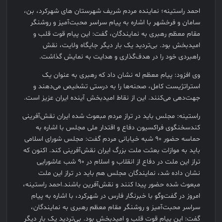
احمد راستینه؛ نماینده مردم شریف شهرستان های شهرکرد، بن،
سامان و فرخشهر با اشاره به پیام سراسر محبت‌آمیز و روشنگر
مقام معظم رهبری به نمایندگان، گفت: این پیام قوت قلب و
امیدبخش بود. بی‌تردید یک بار دیگر جایگاه ولایت، نقش
راهبردی خود را در هدف‌گذاری و هدایت به نمایش گذاشت.
وی افزود: پیام معظم له نشان داد که رهبری به عنوان یک
استراتژیست کامل، صحنه‌ها را به درستی تشخیص می‌دهند و
جهت‌دهی می‌کنند. این از نقاط امیدبخش آینده ایران عزیز است.
راستینه: مجلس باید در تراز مردم مبعوث شده ایران نقش‌آفرینی
کندسخنگوی فراکسیون دفاع و اقتدار ملی مجلس با اشاره به
حماسه حضور ۹۰ شبه خیابانی مردم گفت: مجلس شورای اسلامی
باید به موازات بعثت ملت بزرگ ایران نقش‌آفرینی کند. اکنون که
تراز این ملت در دفاع از انقلاب و اسلام در ۹۰ شب عاشورایی
نشان داده شد، نمایندگان مجلس هم باید در تراز این ملت
مبعوث شده حضور پیدا کنند و نقش‌آفرین باشند.احمد راستینه،
امروز در گفت‌وگو با خبرنگار فارس در شهرکرد، با اشاره به پیام
سراسر محبت‌آمیز و روشنگر مقام معظم رهبری به نمایندگان،
گفت: این پیام قوت قلب و امیدبخش بود. بی‌تردید یک بار دیگر