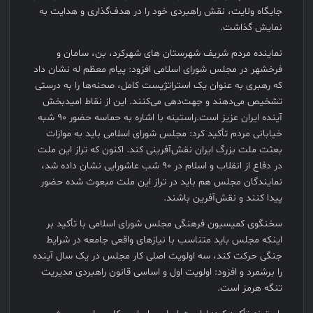
جایگاه ولایت، نقش راهبردی خود را در هدف‌گذاری و هدایت به
نمایش گذاشت.
نماینده مردم شریف شهرستان های شهرکرد، بن، سامان و
فرخشهر در مجلس شورای اسلامی افزود: پیام معظم له نشان داد
که رهبری به عنوان یک استراتژیست کامل، صحنه‌ها را به درستی
تشخیص می‌دهند و جهت‌دهی می‌کنند. این از نقاط امیدبخش
آینده ایران عزیز است.راستینه با اشاره به حماسه حضور ۹۰ شبه
خیابانی مردم تأکید کرد: مجلس شورای اسلامی باید به موازات
بعثت ملت بزرگ ایران نقش‌آفرینی کند. اکنون که تراز این ملت
در دفاع از انقلاب و اسلام در ۹۰ شب عاشورایی نشان داده شد،
نمایندگان مجلس هم باید در تراز این ملت مبعوث شده حضور
پیدا کنند و نقش‌آفرین باشند.
سخنگوی کمیسیون فرهنگی مجلس شورای اسلامی با تأکید بر
اینکه مجلس باید متناسب با نیازهای واقعی جامعه در شرایط
جنگی حرکت کند، سه اولویت اصلی کار مجلس در یک سال آینده
را برشمرد و افزود: اولویت اول و اساسی قانون راهبردی مدیریت
تنگه هرمز است.