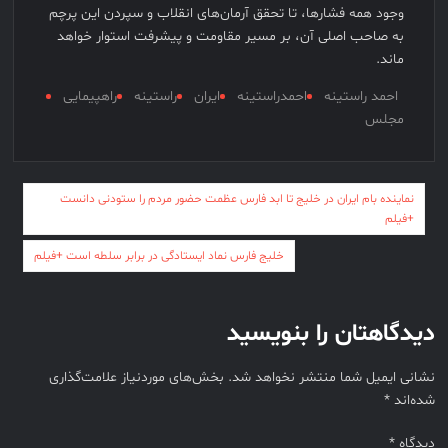
وجود همه فشارها، تا تحقق آرمان‌های انقلاب و سپردن این پرچم
به صاحب اصلی آن، بر مسیر مقاومت و پیشرفت استوار خواهد
ماند.
احمد راستینه
احمدراستینه
ایران
راستینه
راهپیمایی
مجلس
راهبری
نماینده بام ایران در خلیج تا ابد فارس عظمت حضور مردم را ستودنی دانست
+فیلم
نوشته
خلیج فارس نماد ایستادگی در برابر سلطه است +فیلم
دیدگاهتان را بنویسید
نشانی ایمیل شما منتشر نخواهد شد.
بخش‌های موردنیاز علامت‌گذاری
شده‌اند
*
دیدگاه
*