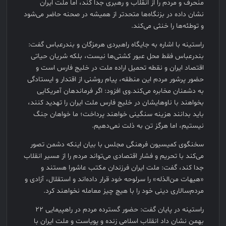
منحرف و مردم را از انقلاب و رهبری جدا کند، اما ملت ایران
نشان داده در بزنگاه‌ها متحدتر از همیشه در صحنه حاضر می‌شود
و توطئه‌ها را خنثی می‌کند.
راستینه با اشاره به جایگاه راهبردی هرمزگان و بندرعباس گفت:
بندرعباس فقط محل عبور کشتی‌ها نیست، بلکه شریان حیاتی
اقتصاد ایران و نقطه تحمیل اراده ملت در خلیج فارس است و
حضور پرشور مردم این منطقه، پیام روشنی از اقتدار و ایستادگی
به دشمنان مخابره می‌کند.وی افزود: اگر فرماندهان آمریکایی
بخواهند با ناوهایشان در خلیج فارس ملت ایران را تهدید کنند،
باید بدانند هزینه سنگینی خواهند پرداخت؛ ما خواهان جنگ
نیستیم، اما هرگز تن به ذلت نمی‌دهیم.
سخنگوی کمیسیون فرهنگی مجلس با بیان اینکه دشمن تصور
می‌کند با تحریم و فشار اقتصادی می‌تواند مردم را از مسیر انقلاب
جدا کند، گفت: ملت ایران فرزندان مکتب عاشورا هستند و
«هیهات من‌الذله» را سرلوحه خود قرار داده‌اند و استقلال، آزادی و
مردم‌سالاری دینی خود را با هیچ چیز معامله نخواهند کرد.
راستینه در پایان گفت: حضور گسترده مردم در راهپیمایی ۲۲
بهمن نشان داد انقلاب اسلامی زنده و پویاست و ملت ایران با