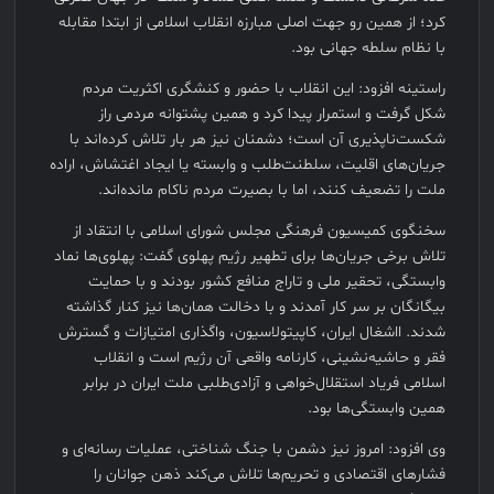
کرد؛ از همین رو جهت اصلی مبارزه انقلاب اسلامی از ابتدا مقابله
با نظام سلطه جهانی بود.
راستینه افزود: این انقلاب با حضور و کنشگری اکثریت مردم
شکل گرفت و استمرار پیدا کرد و همین پشتوانه مردمی راز
شکست‌ناپذیری آن است؛ دشمنان نیز هر بار تلاش کرده‌اند با
جریان‌های اقلیت، سلطنت‌طلب و وابسته یا ایجاد اغتشاش، اراده
ملت را تضعیف کنند، اما با بصیرت مردم ناکام مانده‌اند.
سخنگوی کمیسیون فرهنگی مجلس شورای اسلامی با انتقاد از
تلاش برخی جریان‌ها برای تطهیر رژیم پهلوی گفت: پهلوی‌ها نماد
وابستگی، تحقیر ملی و تاراج منافع کشور بودند و با حمایت
بیگانگان بر سر کار آمدند و با دخالت همان‌ها نیز کنار گذاشته
شدند. ااشغال ایران، کاپیتولاسیون، واگذاری امتیازات و گسترش
فقر و حاشیه‌نشینی، کارنامه واقعی آن رژیم است و انقلاب
اسلامی فریاد استقلال‌خواهی و آزادی‌طلبی ملت ایران در برابر
همین وابستگی‌ها بود.
وی افزود: امروز نیز دشمن با جنگ شناختی، عملیات رسانه‌ای و
فشار‌های اقتصادی و تحریم‌ها تلاش می‌کند ذهن جوانان را