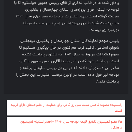
یادآور شد: ما در قالب تذکری از آقای رییس جمهور خواستیم تا با
توجه به اینکه اجرای پروژه‌های استان چهارمحال و بختیاری
سرعت گرفته است سهم اعتبارات مربوط به سفر برای سال ۱۴۰۲
هم پرداخت شود تا این پروژه‌ها نیز هرچه سریعتر به مرحله
بهره‌برداری برسند.
رئیس مجمع نمایندگان استان چهارمحال و بختیاری درمجلس
شورای اسلامی، تاکید کرد: هم‌اکنون در حال پیگیری هستیم تا
سهم اعتبارات مربوط به سال ۱۴۰۲ که تاکنون پرداخت نشده
است، پرداخت شود که در این راستا آقای رییس جمهور و آقای
مخبر نیز دستوراتی دادند که در پی آن رییس سازمان برنامه و
بودجه نیز قول داده است در اولین فرصت اعتبارات این بخش را
پرداخت کند./
راهبری
راستینه: مصوبه کاهش مدت سربازی گامی برای حمایت از خانواده‌های دارای فرزند
است
نوشته
۴۵ عضو کمیسیون تلفیق لایحه بودجه سال ۱۴۰۳ +احمدراستینه کمیسیون
فرهنگی