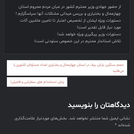
‏از حضور جهادی وزیر محترم کشور در میان مردم محروم استان
چهارمحال و بختیاری و بررسی میدانی مشکلات آنها سپاسگزارم !
دستورات ویژه ایشان از تخصیص اعتبار تا تامین ماشین آلات
مورد نیاز قابل تقدیر است!
دستورات وزیر پیگیری ویژه خواهد شد!
تلاش استاندار محترم در این خصوص ستودنی است!
راهبری
حجم سنگین بارش برف در استان چهارمحال و بختیاری امداد مسئولان کشوری را
می‌طلبد
نوشته
پایان استخدام های سفارشی و فامیلی!
دیدگاهتان را بنویسید
نشانی ایمیل شما منتشر نخواهد شد.
بخش‌های موردنیاز علامت‌گذاری
شده‌اند
*