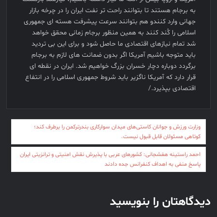
به برجام هستند تا بتوانند راحت تر نفت ایران را در چرخه بازار
جهانی وارد کنندو هم بتوانند سرعت پیشرفت هسته ای جمهوری
اسلامی را کُند کنند به همین منظور برجام زمانی محقق خواهد
شد تمام نیازهای اقتصادی ما حاصل شود و برای این بی تردید
باید متوجه باشیم آمریکا اگر بدون ضمانت های لازم به برجام
برگردد دوباره دچار خسران بزرگ خواهیم شد. ایران در نقطه ای
قرار دارد که آمریکا ناگزیر باید شروط جمهوری اسلامی را در انتفاع
اقتصادی بپذیرد./
راهبری
وزارت ورزش و جوانان کاستی‌های میدان سوارکاری بندرترکمن را برطرف کند؛
نوشته
کوتاهی مسئولان قابل قبول نیست.
احمد راستینه هفشجانی: کشورهای عربی با پذیرش نقش امنیتی و ترانزیتی ایران
پاسخ منفی به اهداف کنفرانس جده دادند
دیدگاهتان را بنویسید