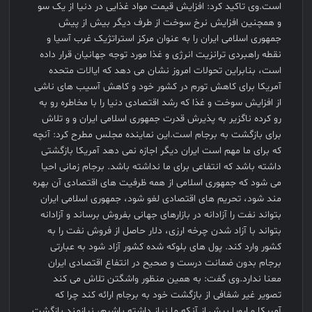
است.وی تاکید کرد: افزایش قیمت مواد غذایی در دنیا از یک سو
و همچنین افزایش نرخ سوخت از طرف دیگر بیش از پیش
جمهوری اسلامی ایران را به عنوان مرکز استراتژیک غرب آسیا و
نقطه راهبردی ترانزیت انرژی و غذا مورد توجه جهانیان قرار داده
است، بنابراین تحولات امروز نشان می دهد که ایالات متحده
آمریکا برای کاهش تورم در کشور خود و کاهش آسیب های ناشی
از افزایش سوخت و غذا که رشد اقتصادی دنیا را با مخاطره رو به
رو کرده ناگزیر به پذیرش قدرت جمهوری اسلامی ایران و و تلاش
برای بازگشت به برجام است.این نماینده مجلس مطرح کرد: آنچه
که برای ما مهم است ایران دیگر اجازه نمی دهد آمریکا بازگشتی
داشته باشد که انتفاعی برای ما نداشته باشد. برجام زمانی احیا
می شود که جمهوری اسلامی از همه ظرفیت های اقتصادی آن بهره
مند شود، تحریم های اقتصادی لغو شود، جمهوری اسلامی ایران
بتواند نفت را آزادانه در بازارهای جهانی بفروش برساند و آزادانه
بتواند با آزاد شدن چرخه ارزی، دلار حاصل از فروش نفت را به
کشور وارد کند. پول های بلوکه شده کشور آزاد شود به عبارتی
برجام بدون ضمانت درست و صحیح در انتفاع اقتصادی ایران
معنا ندارد.وی گفت: به همین منظور واشگتن تلاش می کند
تصویر غیر شفافی از بازگشت خود به برجام ارائه کند چرا که
آمریکا و اروپا بیش از آنکه ما نیاز داشته باشیم، نیازمند بازگشت