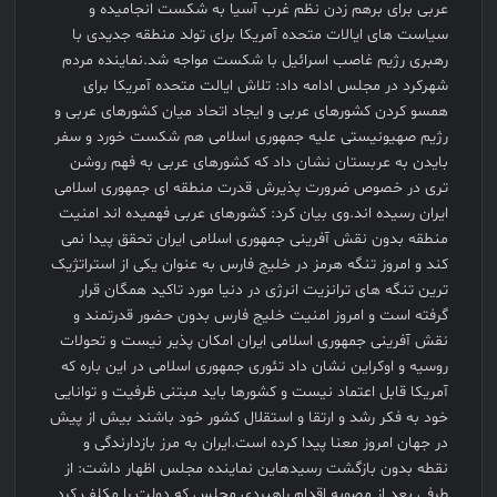
عربی برای برهم زدن نظم غرب آسیا به شکست انجامیده و
سیاست های ایالات متحده آمریکا برای تولد منطقه جدیدی با
رهبری رژیم غاصب اسرائیل با شکست مواجه شد.نماینده مردم
شهرکرد در مجلس ادامه داد: تلاش ایالت متحده آمریکا برای
همسو کردن کشورهای عربی و ایجاد اتحاد میان کشورهای عربی و
رژیم صهیونیستی علیه جمهوری اسلامی هم شکست خورد و سفر
بایدن به عربستان نشان داد که کشورهای عربی به فهم روشن
تری در خصوص ضرورت پذیرش قدرت منطقه ای جمهوری اسلامی
ایران رسیده اند.وی بیان کرد: کشورهای عربی فهمیده اند امنیت
منطقه بدون نقش آفرینی جمهوری اسلامی ایران تحقق پیدا نمی
کند و امروز تنگه هرمز در خلیج فارس به عنوان یکی از استراتژیک
ترین تنگه های ترانزیت انرژی در دنیا مورد تاکید همگان قرار
گرفته است و امروز امنیت خلیج فارس بدون حضور قدرتمند و
نقش آفرینی جمهوری اسلامی ایران امکان پذیر نیست و تحولات
روسیه و اوکراین نشان داد تئوری جمهوری اسلامی در این باره که
آمریکا قابل اعتماد نیست و کشورها باید مبتنی ظرفیت و توانایی
خود به فکر رشد و ارتقا و استقلال کشور خود باشند بیش از پیش
در جهان امروز معنا پیدا کرده است.ایران به مرز بازدارندگی و
نقطه بدون بازگشت رسیدهاین نماینده مجلس اظهار داشت: از
طرفی بعد از مصوبه اقدام راهبردی مجلس که دولت را مکلف کرد