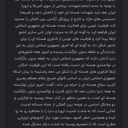
با توجه به عدم انجام تعهدات برجامی از سوی آمریکا و اروپا،
ایران هم باید تعهدات هسته ای خود را کاهش دهد و طبیعتا
دسترسی های مازاد و خارج از پروتکل آژانس بین المللی را محدود
کند ظرفیت خوبی برای فعالیت مجدد هسته ای جمهوری اسلامی
ایران فراهم کرد به گونه ای که به سرعت توان غنی سازی کشور
ارتقا پیدا کرد و ظرفیت های نوینی از فناوری هسته ای را برای
کشور شکل داد به گونه ای که امروز جمهوری اسلامی ایران به مرز
بازدارندگی و نقطه بدون بازگشت رسیده و امروز همه کشورهای
دنیا اذعان دارند که جمهوری اسلامی ایران به نقطه بدون بازگشت
در توانمندی هسته ای دست یافته است که این ظرفیت امکان
ارتقا فناوری های هسته ای را شکل می دهد.راستینه با بیان اینکه
جمهوری اسلامی ایران بر اساس فتوای صریح مقام معظم رهبری
کاربرد سلاح هسته ای را حرام می داند، گفت: امروز ایران توانسته
به همه دنیا نشان دهد که دارای قدرت و توانمندی بدون بازگشت
هسته ای است به همین منظور در کنار حمله روسیه به اوکراین و
دو مشکل اساسی در عرصه بین المللی از جمله مسئله امنیت
غذایی است که به شدت امنیت اروپا و دنیا را با مخاطره رو به رو
کرده و همچنین خطر کمبود سوخت مورد نیاز کشورهای اروپایی
مطرح است که با تصمیم روسیه به شدت دچار مشکل شده