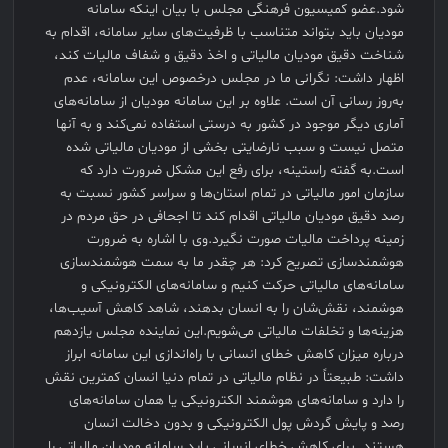
شود.عضو کمیسیون فرهنگی مجلس با بیان اینکه سامانه
مودیان باید بتواند متناسب با ظرفیت‌های سایر سامانه، اقدام به
شناخت دقیق مودیان مالیاتی و اخذ دقیق و شفاف مالیات کند،
اظهار داشت: نگرانی ما در مجلس درخصوص این سامانه، عدم
به‌روز رسانی آن است. علاوه بر این سامانه مودیان از سامانه‌های
آماری دیگر موجود در کشور به درستی استفاده نمی‌کند و به آنها
متصل نیست و سبب نارضایتی بخشی از مودیان مالیاتی شده
است.به گفته راستینه، برای رفع این مشکل ضرورت دارد که
سازمان امور مالیاتی در تمام استان‌ها و سراسر کشور نسبت به
رصد دقیق مودیان مالیاتی اقدام کند تا اجحافی در حق مردم در
زمینه پرداخت مالیات صورت نگیرد.وی با اشاره به ضرورت
هوشمندسازی تصریح کرد: هر چقدر ما به سمت هوشمندسازی
سامانه‌های مالیاتی حرکت کنیم و سامانه‌های الکترونیکی و
هوشمند، نقش‌شان را به انسان بدهند، شاهد کاهش آسیب‌ها،
هزینه‌ها و تخلفات مالیاتی می‌شویم.این نماینده مجلس یازدهم
درباره میزان کاهش خطای انسانی با راه‌اندازی این سامانه ابراز
داشت: طبیعتاً در نظام مالیاتی در تمام دنیا انسان کمترین نقش
را دارد و سامانه‌های هوشمند الکترونیکی یا همان سامانه‌های
رصد و پایش گردش پول الکترونیکی و بدون دخالت انسان
هستند. برای کاهش خطای انسانی باید سامانه مودیان مالیاتی را