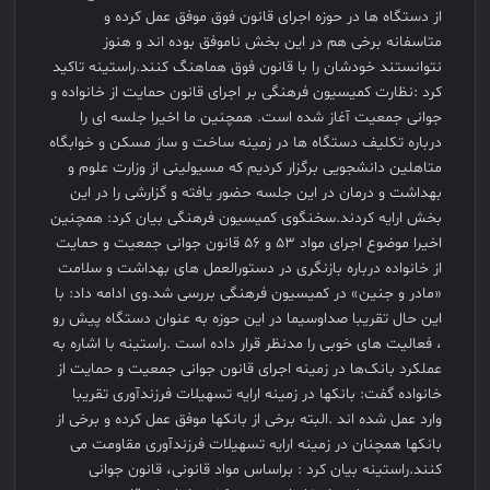
از دستگاه ها در حوزه اجرای قانون فوق موفق عمل کرده و
متاسفانه برخی هم در این بخش ناموفق بوده اند و هنوز
نتوانستند خودشان را با قانون فوق هماهنگ کنند.راستینه تاکید
کرد :نظارت کمیسیون فرهنگی بر اجرای قانون حمایت از خانواده و
جوانی جمعیت آغاز شده است. همچنین ما اخیرا جلسه ای را
درباره تکلیف دستگاه ها در زمینه ساخت و ساز مسکن و خوابگاه
متاهلین دانشجویی برگزار کردیم که مسیولینی از وزارت علوم و
بهداشت و درمان در این جلسه حضور یافته و گزارشی را در این
بخش ارایه کردند.سخنگوی کمیسیون فرهنگی بیان کرد: همچنین
اخیرا موضوع اجرای مواد ۵۳ و ۵۶ قانون جوانی جمعیت و حمایت
از خانواده درباره بازنگری در دستورالعمل های بهداشت و سلامت
«مادر و جنین» در کمیسیون فرهنگی بررسی شد.وی ادامه داد: با
این حال تقریبا صداوسیما در این حوزه به عنوان دستگاه پیش رو
، فعالیت های خوبی را مدنظر قرار داده است .راستینه با اشاره به
عملکرد بانک‌ها در زمینه اجرای قانون جوانی جمعیت و حمایت از
خانواده گفت: بانکها در زمینه ارایه تسهیلات فرزندآوری تقریبا
وارد عمل شده اند .البته برخی از بانکها موفق عمل کرده و برخی از
بانکها همچنان در زمینه ارایه تسهیلات فرزندآوری مقاومت می
کنند.راستینه بیان کرد : براساس مواد قانونی، قانون جوانی