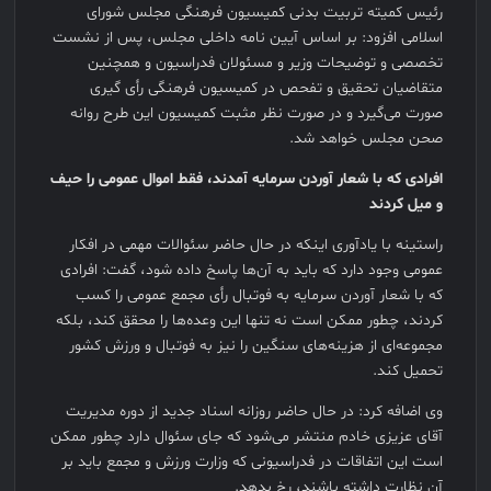
رئیس کمیته تربیت بدنی کمیسیون فرهنگی مجلس شورای
اسلامی افزود: بر اساس آیین نامه داخلی مجلس، پس از نشست
تخصصی و توضیحات وزیر و مسئولان فدراسیون و همچنین
متقاضیان تحقیق و تفحص در کمیسیون فرهنگی رأی گیری
صورت می‌گیرد و در صورت نظر مثبت کمیسیون این طرح روانه
صحن مجلس خواهد شد.
افرادی که با شعار آوردن سرمایه آمدند، فقط اموال عمومی را حیف
و میل کردند
راستینه با یادآوری اینکه در حال حاضر سئوالات مهمی در افکار
عمومی وجود دارد که باید به آن‌ها پاسخ داده شود، گفت: افرادی
که با شعار آوردن سرمایه به فوتبال رأی مجمع عمومی را کسب
کردند، چطور ممکن است نه تنها این وعده‌ها را محقق کند، بلکه
مجموعه‌ای از هزینه‌های سنگین را نیز به فوتبال و ورزش کشور
تحمیل کند.
وی اضافه کرد: در حال حاضر روزانه اسناد جدید از دوره مدیریت
آقای عزیزی خادم منتشر می‌شود که جای سئوال دارد چطور ممکن
است این اتفاقات در فدراسیونی که وزارت ورزش و مجمع باید بر
آن نظارت داشته باشند، رخ بدهد.