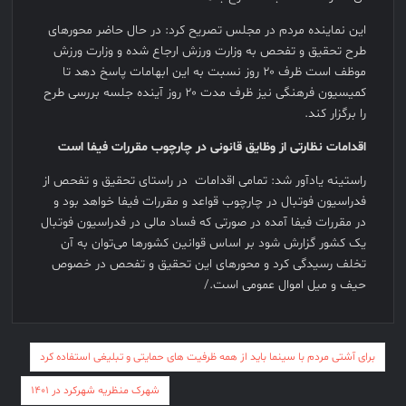
این نماینده مردم در مجلس تصریح کرد: در حال حاضر محورهای
طرح تحقیق و تفحص به وزارت ورزش ارجاع شده و وزارت ورزش
موظف است ظرف ۲۰ روز نسبت به این ابهامات پاسخ دهد تا
کمیسیون فرهنگی نیز ظرف مدت ۲۰ روز آینده جلسه بررسی طرح
را برگزار کند.
اقدامات نظارتی از وظایق قانونی در چارچوب مقررات فیفا است
راستینه یادآور شد: تمامی اقدامات در راستای تحقیق و تفحص از
فدراسیون فوتبال در چارچوب قواعد و مقررات فیفا خواهد بود و
در مقررات فیفا آمده در صورتی که فساد مالی در فدراسیون فوتبال
یک کشور گزارش شود بر اساس قوانین کشورها می‌توان به آن
تخلف رسیدگی کرد و محورهای این تحقیق و تفحص در خصوص
حیف و میل اموال عمومی است./
راهبری
برای آشتی مردم با سینما باید از همه ظرفیت های حمایتی و تبلیغی استفاده کرد
نوشته
شهرک منظریه شهرکرد در ۱۴۰۱