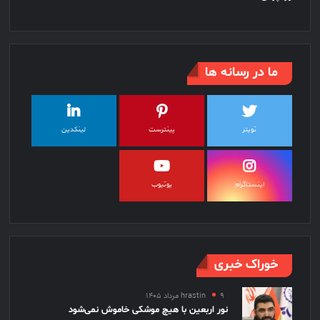
ما در رسانه ها
تویتر
پینترست
لینکدین
اینستاگرام
یوتیوب
خوراک خبری
۹ مرداد ۱۴۰۵
hrastin
نور اربعین با هیچ موشکی خاموش نمی‌شود