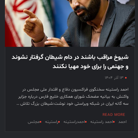
شیوخ مراقب باشند در دام شیطان گرفتار نشوند
و جهنمی را برای خود مهیا نکنند
۱۳ آذر ۱۴۰۴
احمد راستینه سخنگوی فراکسیون دفاع و اقتدار ملی مجلس در
واکنش به بیانیه مضحک شورای همکاری خلیج فارس درباره جزایر
سه گانه ایران در شبکه ویراستی خود نوشت:شیطان بزرگ تلاش …
READ MORE
احمد
احمد راستینه
احمدراستینه
راستینه
مجلس