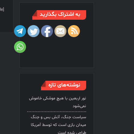
[contact-form-7 id=”320″ title=”فرم تماس 1″]
به اشتراک بگذارید
نوشته‌های تازه
نور اربعین با هیچ موشکی خاموش
نمی‌شود
سیاست جنگ، آتش بس و جنگ
میدان بازی است که توسط آمریکا
طراحی شده است