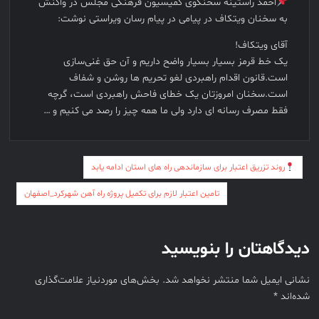
احمد راستینه سخنگوی کمیسیون فرهنگی مجلس در واکنش
به سخنان ویتکاف در پیامی در پیام رسان ویراستی نوشت:
آقای ویتکاف!
یک خط قرمز بسیار بسیار واضح داریم و آن حق غنی‌سازی
است.قانون اقدام راهبردی لغو تحریم ها روشن و شفاف
است.سخنان امروزتان یک خطای فاحش راهبردی است، گرچه
فقط مصرف رسانه ای دارد ولی ما همه چیز را رصد می کنیم و …
راهبری
روند تزریق اعتبار برای سازماندهی راه های استان ادامه یابد
نوشته
تامین اعتبار لازم برای تکمیل پروژه راه آهن شهرکرد_اصفهان
دیدگاهتان را بنویسید
نشانی ایمیل شما منتشر نخواهد شد.
بخش‌های موردنیاز علامت‌گذاری
شده‌اند
*