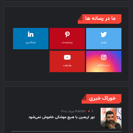
ما در رسانه ها
تویتر
پینترست
لینکدین
اینستاگرام
یوتیوب
خوراک خبری
۹ مرداد ۱۴۰۵
hrastin
نور اربعین با هیچ موشکی خاموش نمی‌شود