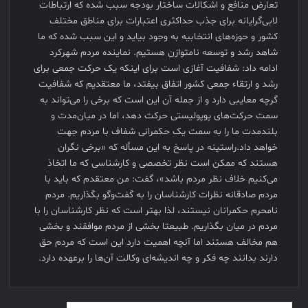
تعارض منافع و اشکالات ساختار بودجه سبب شده که ارتباطات
لابی‌گرایانه برای جذب حداکثری اعتبارات برای مناطق مختلف
کشور و حوزه‌های انتخابیه به وجود بیاید و این سبب شده که ما
شاهد رشد و توسعه نامتوازن هستیم. نماینده مردم شهرکرد
ادامه داد: شفافیت آغازی است برای اینکه یک حرکت جمعی برای
رشد و ارتقاء جمعی کشور اتفاق بیفتد، ما معتقدیم که شفافیت
گرچه معایبی دارد و از جمله آن این است که برخی را می‌تواند به
سمت حرکت‌های پوپولیستی حرکت دهد، اما در میان‌مدت و
بلندمدت ما را به سمت یک حکمرانی شفاف با مردم جهت
خواهد داد.راستینه در پاسخ به این مسأله که «برخی نگران
هستند که ممکن است نظر تخصصی و کارشناسی که ما اتخاذ
می‌کنیم خلاف نظر مردم باشد»، گفت: من معتقدم که باید با
مردم صادقانه نظرات کارشناسان را به گفت‌وگو بگذاریم. مردم
نامحرم حکمرانان نیستند، لذا بهتر است که نظر کارشناسان را با
مردم در میان بگذاریم. طبیعتا بخشی از مردم موافقند و بخشی
هم مخالف هستند اما آنچه اهمیت دارد این است که مردم حق
دارند بدانند چه فکر و چه اندیشه‌ای وکالت آن‌ها را برعهده دارد.