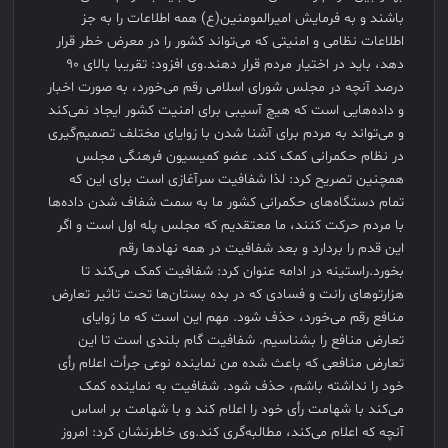
باشند و به فرمایش امیرالمومنین(ع) همه اطلاعات را به جز
اطلاعات نظامی و امنیتی که می‌تواند کشور را در معرض خطر قرار
دهد، باید در اختیار مردم قرار دهند.وی افزود: تقریبا بالای ۹۰
درصد آنچه در مجلس شورای اسلامی رقم می‌خورد، به صورت اخبار
و داده‌هایی است که هیچ آسیبی برای امنیت کشور ایجاد نمی‌کند
و می‌تواند به مردم برای آشنا شدن با زوایای مختلف تصمیم‌گیری
در نظام حکمرانی کمک کند. عضو کمیسیون فرهنگی مجلس
همچنین تصریح کرد: لذا شفافیت سرآغازی است برای این که
تمام دستگاه‌های حکمرانی کشور ما به سمت شفاف شدن داده‌ها
با مردم حرکت کنند، ما معتقدیم که مجلس پله اول است و اگر
این قدم را بردارد و بعد شفافیت در همه نهادها رقم
بخورد.راستینه در ادامه عنوان کرد: شفافیت کمک می‌کند تا
هزارتوهای رانت و فسادی که در بده بستان‌ها تحت تاثیر تعارض
منافع رقم می‌خورد، حذف شود. مهم این است که ما زوایای
تعارض منافع را بشناسیم. شفافیت گام بلندی است تا این
تعارض منافعی که باعث شده من نماینده نوعی جرأت اعلام رأی
خود را نداشته باشم، حذف شود. شفافیت به نماینده کمک
می‌کند با شهامت رأی خود را اعلام کند و با شهامت بر اساس
آنچه که اعلام می‌کند، مطالبه‌گری کند.وی خاطرنشان کرد: امروز