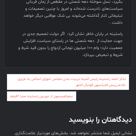
بگیرد، نسل سوخته دهه شصتی در مقطعی از زمان قربانی
سیاست‌های نادرست شده‌اند و امروز با چنین تصمیمات و
تبلیغاتی کنار گذاشته می‌شوند بی شک عواقبی دیگر خواهد
داشت .
راستینه در پایان خاطر نشان کرد: اگر دولت تصمیم جدی در
جهت حمایت از دهه شصتی ها در راستای سیاست افزایش
جمعیت دارد؛ وام ۱۰۰ میلیون تومانی ازدواج را بدون قید شرط و
شروط و تبعیض بپردازد.
راهبری
تذکر احمد راستینه رئیس کمیته تربیت بدنی مجلس شورای اسلامی به عزیزی
نوشته
خادم رییس فدراسیون فوتبال کشور
سفرکمیسیون از دوربین راستینه مدیا +فیلم
دیدگاهتان را بنویسید
نشانی ایمیل شما منتشر نخواهد شد.
بخش‌های موردنیاز علامت‌گذاری